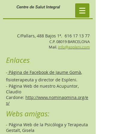
Centre de Salut Integral
C/Pallars, 488 Bajos 1ª.
616 17 13 77
C.P. 08019 BARCELONA
Mail.
info@espleni.com
Enlaces
-
Página de Facebook de Jaume Gomà
,
fisioterapeuta y director de Espleni.
- Página Web de nuestro Acupuntor,
Claudio
Cardone:
http://www.nominaomina.org/e
s/
Webs amigas:
- Página Web de la Psicóloga y Terapeuta
Gestalt, Gisela