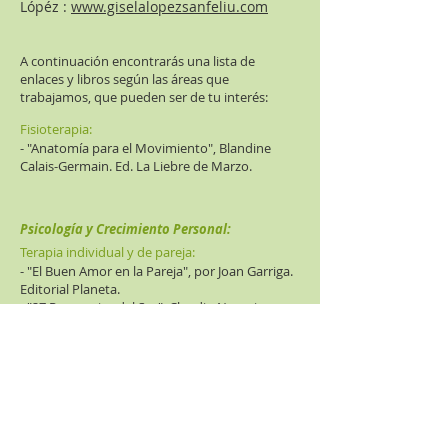
Lópéz :
www.giselalopezsanfeliu.com
A continuación encontrarás una lista de
enlaces y libros según las áreas que
trabajamos, que pueden ser de tu interés:
​Fisioterapia:
- "Anatomía para el Movimiento", Blandine
Calais-Germain. Ed. La Liebre de Marzo.
Psicología y Crecimiento Personal:
Terapia individual y de pareja:
- "El Buen Amor en la Pareja", por Joan Garriga.
Editorial Planeta.
- "27 Personajes del Ser", Claudio Naranjo.
Ediciones La Llave.
Coaching Deportivo:
- "El Juego Interior", W. Timothy Gallwey. Ed.
Sirio.