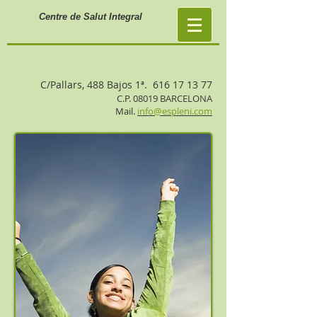
Centre de Salut Integral
C/Pallars, 488 Bajos 1ª.
616 17 13 77
C.P. 08019 BARCELONA
Mail.
info@espleni.com