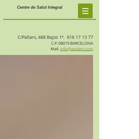
Centre de Salut Integral
C/Pallars, 488 Bajos 1ª.
616 17 13 77
C.P. 08019 BARCELONA
Mail.
info@espleni.com